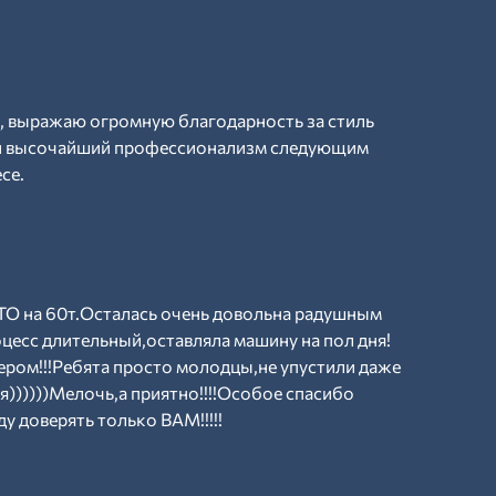
, выражаю огромную благодарность за стиль
 и высочайший профессионализм следующим
се.
О на 60т.Осталась очень довольна радушным
оцесс длительный,оставляла машину на пол дня!
ером!!!Ребята просто молодцы,не упустили даже
я))))))Мелочь,а приятно!!!!Особое спасибо
у доверять только ВАМ!!!!!