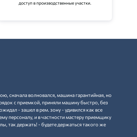
доступ в производственные участки.
рою, сначала волновался, машина гарантийная, но
рядок с приемкой, приняли машину быстро, без
ожидал - зашел в рем. зону - удивился как все
ему персоналу, и в частности мастеру приемщику
ы, так держать! - будете держаться такого же