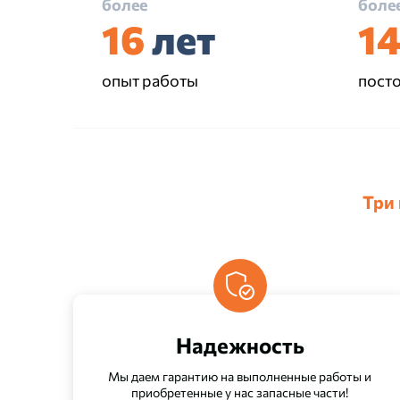
более
боле
16
лет
1
опыт работы
пост
Три
Надежность
Мы даем гарантию на выполненные работы и
приобретенные у нас запасные части!