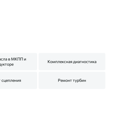
асла в МКПП и
Комплексная диагностика
дукторе
 сцепления
Ремонт турбин