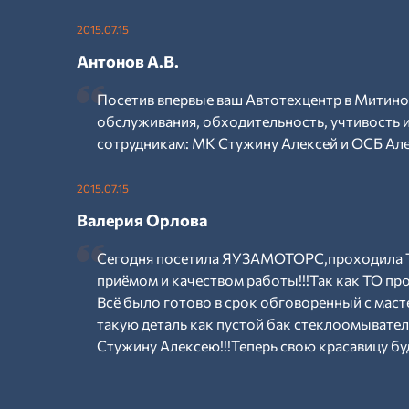
2015.07.15
Антонов А.В.
Посетив впервые ваш Автотехцентр в Митино
обслуживания, обходительность, учтивость
сотрудникам: МК Стужину Алексей и ОСБ Але
2015.07.15
Валерия Орлова
Сегодня посетила ЯУЗАМОТОРС,проходила Т
приёмом и качеством работы!!!Так как ТО пр
Всё было готово в срок обговоренный с маст
такую деталь как пустой бак стеклоомывател
Стужину Алексею!!!Теперь свою красавицу буд