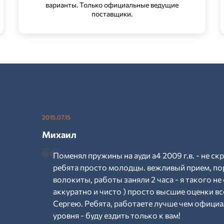
варианты. Только официальные ведущие
поставщики.
2015.07.15
Михаил
Поменял пружины на ауди а4 2009 г.в. - не ск
ребята просто молодцы. вежливый прием, по
волокиты, работы заняли 2 часа - я такого не 
аккуратно и чисто ) просто высшие оценки вс
Сергею. Ребята, работаете лучше чем официал
уровня - буду ездить только к вам!