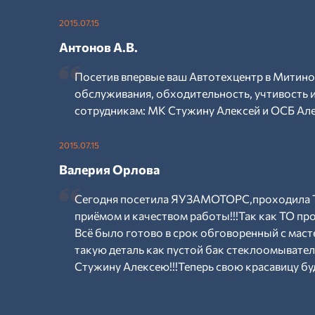
2015.07.15
Антонов А.В.
Посетив впервые ваш Автотехцентр в Митино
обслуживания, обходительность, учтивость
сотрудникам: МК Стужину Алексей и ОСБ Але
2015.07.15
Валерия Орлова
Сегодня посетила ЯУЗАМОТОРС,проходила Т
приёмом и качеством работы!!!Так как ТО пр
Всё было готово в срок обговоренный с маст
такую деталь как пустой бак стеклоомывател
Стужину Алексею!!!Теперь свою красавицу буд