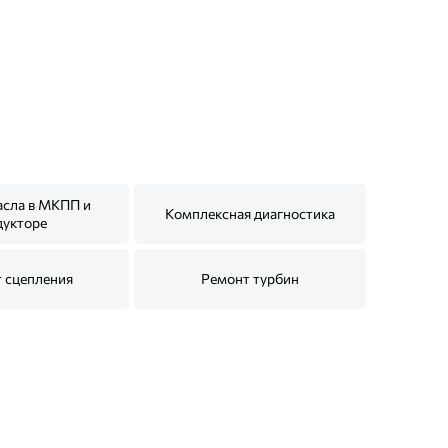
асла в МКПП и
Комплексная диагностика
дукторе
 сцепления
Ремонт турбин