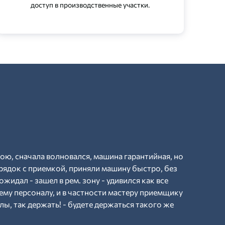
доступ в производственные участки.
рою, сначала волновался, машина гарантийная, но
рядок с приемкой, приняли машину быстро, без
ожидал - зашел в рем. зону - удивился как все
ему персоналу, и в частности мастеру приемщику
ы, так держать! - будете держаться такого же