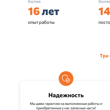
более
боле
16
лет
1
опыт работы
пост
Три
Надежность
Мы даем гарантию на выполненные работы и
приобретенные у нас запасные части!