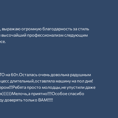
, выражаю огромную благодарность за стиль
 и высочайший профессионализм следующим
се.
О на 60т.Осталась очень довольна радушным
оцесс длительный,оставляла машину на пол дня!
ером!!!Ребята просто молодцы,не упустили даже
я))))))Мелочь,а приятно!!!!Особое спасибо
у доверять только ВАМ!!!!!