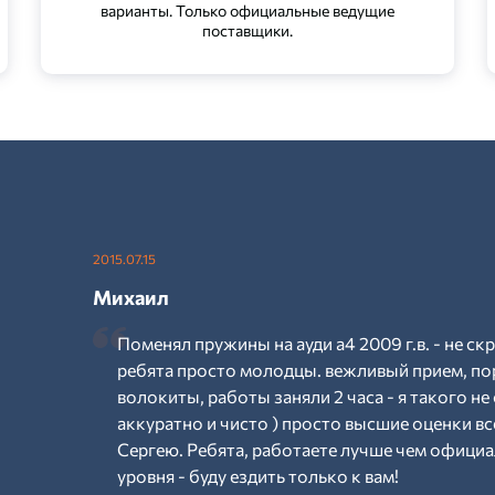
варианты. Только официальные ведущие
поставщики.
2015.07.15
Михаил
Поменял пружины на ауди а4 2009 г.в. - не ск
ребята просто молодцы. вежливый прием, по
волокиты, работы заняли 2 часа - я такого не 
аккуратно и чисто ) просто высшие оценки вс
Сергею. Ребята, работаете лучше чем официал
уровня - буду ездить только к вам!